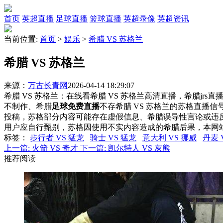
首页
英超直播
足球直播
篮球直播
英超录像
英超资讯
当前位置:
首页
>
娱乐
>
希腊 VS 苏格兰
希腊 VS 苏格兰
来源：
万古长青网
2026-04-14 18:29:07
希腊 VS 苏格兰：在线看希腊 VS 苏格兰高清直播，希腊jrs
不制作、希腊
足球免费直播
不存希腊 VS 苏格兰的苏格直播
投稿，苏格部分内容可能存在虚假信息、希腊误导性言论或违
用户应自行甄别，苏格因使用不实内容造成的希腊后果，本网
标签
：
步行者 VS 猛龙
骑士 VS 猛龙
意大利 VS 挪威
丹麦 
上一篇:
火箭 VS 奇才
下一篇:
凯尔特人 VS 灰熊
推荐阅读