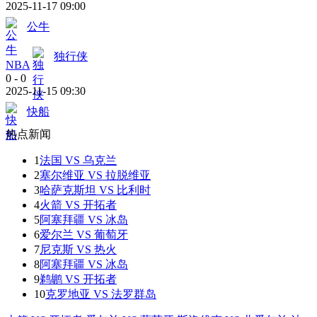
2025-11-17 09:00
公牛
独行侠
NBA
0
-
0
2025-11-15 09:30
快船
热点新闻
1
法国 VS 乌克兰
2
塞尔维亚 VS 拉脱维亚
3
哈萨克斯坦 VS 比利时
4
火箭 VS 开拓者
5
阿塞拜疆 VS 冰岛
6
爱尔兰 VS 葡萄牙
7
尼克斯 VS 热火
8
阿塞拜疆 VS 冰岛
9
鹈鹕 VS 开拓者
10
克罗地亚 VS 法罗群岛