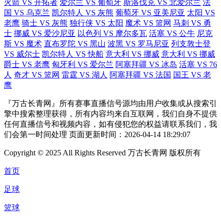
火箭 VS 开拓者
爱尔兰 VS 葡萄牙
斯洛伐克 VS 北爱尔兰
法
国 VS 乌克兰
凯尔特人 VS 灰熊
葡萄牙 VS 亚美尼亚
太阳 VS
老鹰
骑士 VS 灰熊
独行侠 VS 太阳
魔术 VS 篮网
马刺 VS 勇
士
挪威 VS 爱沙尼亚
以色列 VS 摩尔多瓦
活塞 VS 公牛
尼克
斯 VS 魔术
直布罗陀 VS 黑山
波黑 VS 罗马尼亚
列支敦士登
VS 威尔士
凯尔特人 VS 快船
意大利 VS 挪威
意大利 VS 挪威
爵士 VS 老鹰
匈牙利 VS 爱尔兰
阿塞拜疆 VS 冰岛
活塞 VS 76
人
奇才 VS 篮网
雷霆 VS 湖人
阿塞拜疆 VS 法国
国王 VS 老
鹰
『万古长青网』所有赛事直播信号源均由用户收集或从搜索引
擎中搜索整理获得，所有内容均来自互联网，我们自身不提供
任何直播信号和视频内容，如有侵犯您的权益请联系我们，我
们会第一时间处理 页面更新时间：2026-04-14 18:29:07
Copyright © 2025 All Rights Reserved 万古长青网 版权所有
首页
足球
篮球