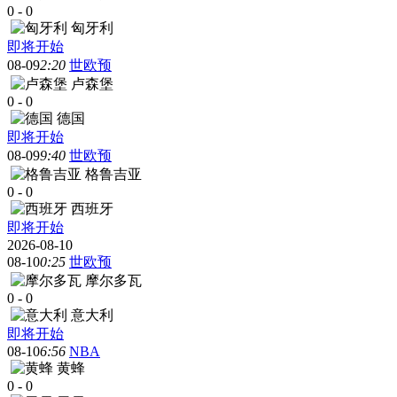
0
-
0
匈牙利
即将开始
08-09
2:20
世欧预
卢森堡
0
-
0
德国
即将开始
08-09
9:40
世欧预
格鲁吉亚
0
-
0
西班牙
即将开始
2026-08-10
08-10
0:25
世欧预
摩尔多瓦
0
-
0
意大利
即将开始
08-10
6:56
NBA
黄蜂
0
-
0