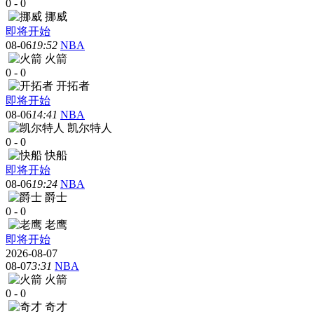
0
-
0
挪威
即将开始
08-06
19:52
NBA
火箭
0
-
0
开拓者
即将开始
08-06
14:41
NBA
凯尔特人
0
-
0
快船
即将开始
08-06
19:24
NBA
爵士
0
-
0
老鹰
即将开始
2026-08-07
08-07
3:31
NBA
火箭
0
-
0
奇才