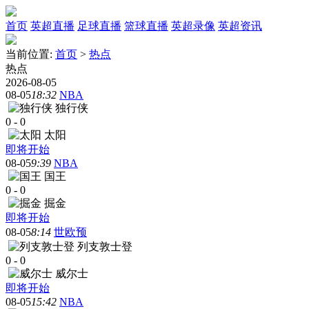
首页
英超直播
足球直播
篮球直播
英超录像
英超资讯
当前位置:
首页
>
热点
热点
2026-08-05
08-05
18:32
NBA
独行侠
0
-
0
太阳
即将开始
08-05
9:39
NBA
国王
0
-
0
掘金
即将开始
08-05
8:14
世欧预
列支敦士登
0
-
0
威尔士
即将开始
08-05
15:42
NBA