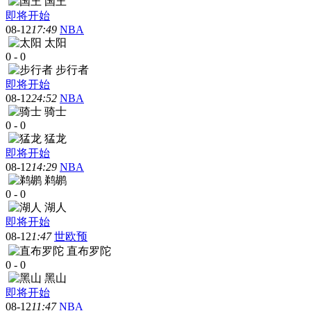
国王
即将开始
08-12
17:49
NBA
太阳
0
-
0
步行者
即将开始
08-12
24:52
NBA
骑士
0
-
0
猛龙
即将开始
08-12
14:29
NBA
鹈鹕
0
-
0
湖人
即将开始
08-12
1:47
世欧预
直布罗陀
0
-
0
黑山
即将开始
08-12
11:47
NBA