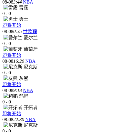
08-08
3:44
NBA
雷霆
0
-
0
勇士
即将开始
08-08
0:35
世欧预
爱尔兰
0
-
0
葡萄牙
即将开始
08-08
16:20
NBA
尼克斯
0
-
0
灰熊
即将开始
08-08
9:18
NBA
鹈鹕
0
-
0
开拓者
即将开始
08-08
22:30
NBA
尼克斯
0
-
0