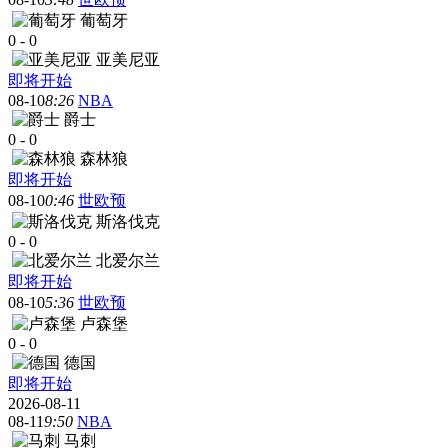
葡萄牙
0
-
0
亚美尼亚
即将开始
08-10
8:26
NBA
爵士
0
-
0
森林狼
即将开始
08-10
0:46
世欧预
斯洛伐克
0
-
0
北爱尔兰
即将开始
08-10
5:36
世欧预
卢森堡
0
-
0
德国
即将开始
2026-08-11
08-11
9:50
NBA
马刺