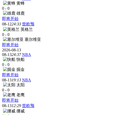
黄蜂
0
-
0
雄鹿
即将开始
08-12
24:33
世欧预
英格兰
0
-
0
塞尔维亚
即将开始
2026-08-13
08-13
24:37
NBA
快船
0
-
0
掘金
即将开始
08-13
19:13
NBA
太阳
0
-
0
老鹰
即将开始
08-13
12:29
世欧预
挪威