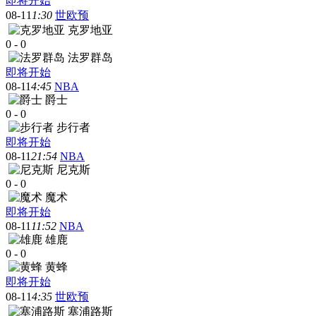
即将开始
08-11
1:30
世欧预
克罗地亚
0
-
0
法罗群岛
即将开始
08-11
4:45
NBA
爵士
0
-
0
步行者
即将开始
08-11
21:54
NBA
尼克斯
0
-
0
魔术
即将开始
08-11
11:52
NBA
雄鹿
0
-
0
黄蜂
即将开始
08-11
4:35
世欧预
塞浦路斯