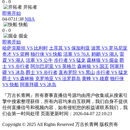
0
-
0
开拓者
即将开始
04-07
11:38
NBA
快船
0
-
0
掘金
即将开始
哈萨克斯坦 VS 比利时
土耳其 VS 保加利亚
波黑 VS 罗马尼亚
奇才 VS 篮网
独行侠 VS 快船
活塞 VS 76人
鹈鹕 VS 湖人
雷
霆 VS 湖人
活塞 VS 公牛
步行者 VS 猛龙
森林狼 VS 掘金
爵
士 VS 步行者
阿尔巴尼亚 VS 英格兰
森林狼 VS 国王
阿塞拜
疆 VS 冰岛
爵士 VS 步行者
直布罗陀 VS 黑山
步行者 VS 猛龙
爵士 VS 森林狼
克罗地亚 VS 法罗群岛
黄蜂 VS 雄鹿
独行侠
VS 快船
阿塞拜疆 VS 冰岛
『万古长青网』所有赛事直播信号源均由用户收集或从搜索引
擎中搜索整理获得，所有内容均来自互联网，我们自身不提供
任何直播信号和视频内容，如有侵犯您的权益请联系我们，我
们会第一时间处理 页面更新时间：2026-04-07 22:10:23
Copyright © 2025 All Rights Reserved 万古长青网 版权所有