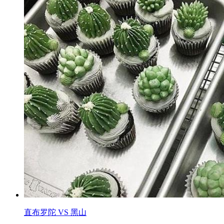
直布罗陀 VS 黑山