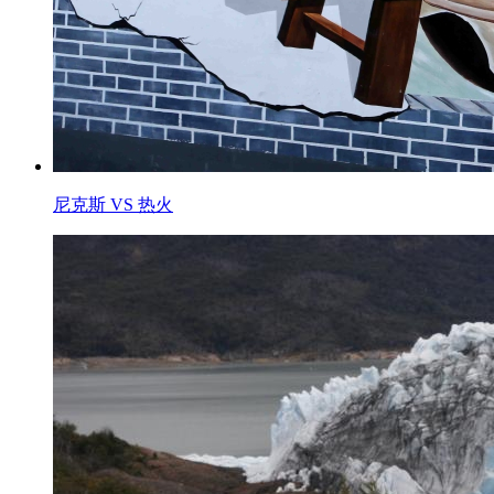
尼克斯 VS 热火