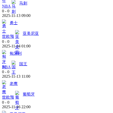
马刺
NBA
0
-
0
2025-11-13 09:00
勇士
亚美尼亚
世欧预
0
-
0
2025-11-14 01:00
匈牙利
国王
NBA
0
-
0
2025-11-13 11:00
老鹰
葡萄牙
世欧预
0
-
0
2025-11-16 22:00