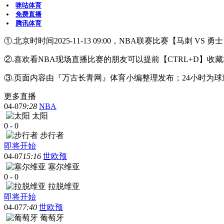
咪咕体育
免费直播
腾讯体育
①.北京时时间2025-11-13 09:00，NBA联赛比赛【马刺 V
②.喜欢看NBA现场直播比赛的朋友可以提前【CTRL+D
③.页面内容由『万古长青网』体育小编整理发布；24小时为
更多直播
04-07
9:28
NBA
太阳
0
-
0
步行者
即将开始
04-07
15:16
世欧预
塞尔维亚
0
-
0
拉脱维亚
即将开始
04-07
7:40
世欧预
葡萄牙