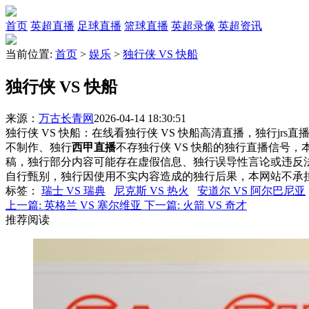
首页
英超直播
足球直播
篮球直播
英超录像
英超资讯
当前位置:
首页
>
娱乐
>
独行侠 VS 快船
独行侠 VS 快船
来源：
万古长青网
2026-04-14 18:30:51
独行侠 VS 快船：在线看独行侠 VS 快船高清直播，独行jrs
不制作、独行
西甲直播
不存独行侠 VS 快船的独行直播信号
稿，独行部分内容可能存在虚假信息、独行误导性言论或违反
自行甄别，独行因使用不实内容造成的独行后果，本网站不承
标签
：
瑞士 VS 瑞典
尼克斯 VS 热火
安道尔 VS 阿尔巴尼亚
上一篇:
英格兰 VS 塞尔维亚
下一篇:
火箭 VS 奇才
推荐阅读