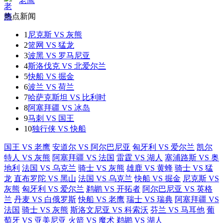
老鹰
热点新闻
1
尼克斯 VS 灰熊
2
篮网 VS 猛龙
3
波黑 VS 罗马尼亚
4
斯洛伐克 VS 北爱尔兰
5
快船 VS 掘金
6
波兰 VS 荷兰
7
哈萨克斯坦 VS 比利时
8
阿塞拜疆 VS 冰岛
9
马刺 VS 国王
10
独行侠 VS 快船
国王 VS 老鹰
安道尔 VS 阿尔巴尼亚
匈牙利 VS 爱尔兰
凯尔
特人 VS 灰熊
阿塞拜疆 VS 法国
雷霆 VS 湖人
塞浦路斯 VS 奥
地利
法国 VS 乌克兰
骑士 VS 灰熊
雄鹿 VS 黄蜂
骑士 VS 猛
龙
直布罗陀 VS 黑山
法国 VS 乌克兰
快船 VS 掘金
尼克斯 VS
灰熊
匈牙利 VS 爱尔兰
鹈鹕 VS 开拓者
阿尔巴尼亚 VS 英格
兰
丹麦 VS 白俄罗斯
快船 VS 老鹰
瑞士 VS 瑞典
阿塞拜疆 VS
法国
骑士 VS 灰熊
斯洛文尼亚 VS 科索沃
芬兰 VS 马耳他
葡
萄牙 VS 亚美尼亚
火箭 VS 魔术
鹈鹕 VS 湖人